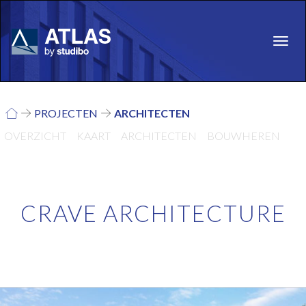
Skip
to
main
Toggl
content
PROJECTEN
ARCHITECTEN
OVERZICHT
KAART
ARCHITECTEN
BOUWHEREN
CRAVE ARCHITECTURE